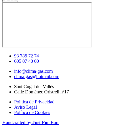
93 785 72 74
605 07 40 00
info@clima-gas.com
clima-gas@hotmail.com
Sant Cugat del Vallès
Calle Domènec Oristrell nº17
Política de Privacidad
Aviso Legal
Política de Cookies
Handcrafted by
Just For Fun